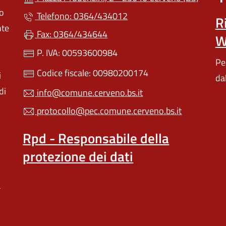
lo
Telefono: 0364/434012
R
nte
Fax: 0364/434644
W
P. IVA: 00593600984
Pe
Codice fiscale: 00980200174
i
da
di
info@comune.cerveno.bs.it
protocollo@pec.comune.cerveno.bs.it
Rpd - Responsabile della
protezione dei dati
a