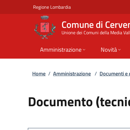
Documento (tecnico)
Vai al contenuto principale
(apre in un'altra scheda).
Regione Lombardia
Comune di Cerve
Unione dei Comuni della Media Vall
Amministrazione
Novità
Home
/
Amministrazione
/
Documenti e 
Documento (tecnic