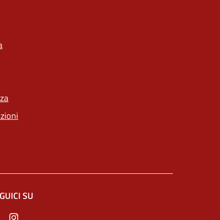
a
nza
nzioni
GUICI SU
n un'altra scheda).