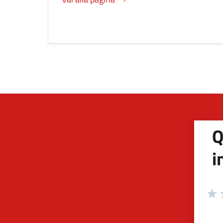
Q
i
Valuta
Valu
V