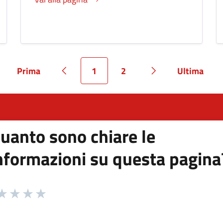
Prima
1
2
Ultima
Pagina
Pagina precedente
Pagina
Pagina
Pagina successiv
Pagina
uanto sono chiare le
nformazioni su questa pagina
 da 1 a 5 stelle la pagina
ta 1 stelle su 5
aluta 2 stelle su 5
Valuta 3 stelle su 5
Valuta 4 stelle su 5
Valuta 5 stelle su 5