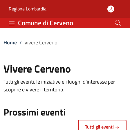
Vivere Cerveno | Comun
Vai al contenuto principale
(apre in un'altra scheda).
Regione Lombardia
Comune di Cerveno
Home
/
Vivere Cerveno
Vivere Cerveno
Tutti gli eventi, le iniziative e i luoghi d’interesse per
scoprire e vivere il territorio.
Prossimi eventi
Tutti gli eventi