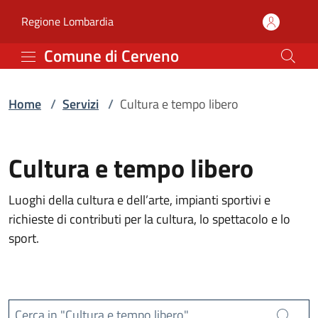
Servizi | Comune di Cer
Vai al contenuto principale
(apre in un'altra scheda).
Regione Lombardia
Comune di Cerveno
Home
/
Servizi
/
Cultura e tempo libero
Cultura e tempo libero
Luoghi della cultura e dell’arte, impianti sportivi e
richieste di contributi per la cultura, lo spettacolo e lo
sport.
Cerca in "Cultura e tempo libero"