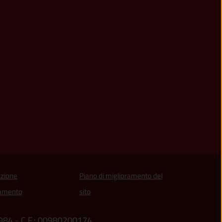
zione
Piano di miglioramento del
amento
sito
0984 - C.F.: 00980200174