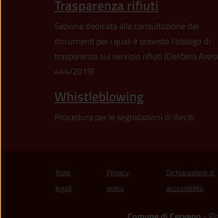
Trasparenza rifiuti
Sezione dedicata alla consultazione dei
documenti per i quali è previsto l'obbligo di
trasparenza sul servizio rifiuti (Delibera Arer
444/2019)
Whistleblowing
Procedura per le segnalazioni di illeciti
Note
Privacy
Dichiarazione di
(apre
legali
policy
accessibilità
Comune di Cerveno
- Pi