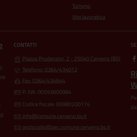
Turismo
Vita lavorativa
e
CONTATTI
SE
(apre i
Piazza Prudenzini, 2 - 25040 Cerveno (BS)
lo
Telefono: 0364/434012
R
nte
Fax: 0364/434644
W
P. IVA: 00593600984
Pe
Codice fiscale: 00980200174
i
da
di
info@comune.cerveno.bs.it
protocollo@pec.comune.cerveno.bs.it