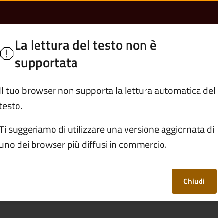
eccezionali | Comune
no
La lettura del testo non è
e Camonica "Civiltà delle pietre"
supportata
Servizi
Vivere Cerveno
Il tuo browser non supporta la lettura automatica del
testo.
dati
/
Documento (tecnico) di supporto
/
Trasporti e vei
Ti suggeriamo di utilizzare una versione aggiornata di
uno dei browser più diffusi in commercio.
i eccezionali
Chiudi
le