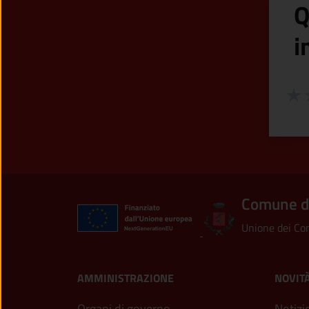
Q
i
Valuta
Valu
V
Comune d
Unione dei Com
AMMINISTRAZIONE
NOVIT
Organi di governo
Notizi