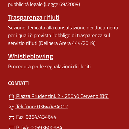
pubblicità legale (Legge 69/2009)
Trasparenza rifiuti
Sezione dedicata alla consultazione dei documenti
per i quali è previsto l'obbligo di trasparenza sul
servizio rifiuti (Delibera Arera 444/2019)
Whistleblowing
Procedura per le segnalazioni di illeciti
CONTATTI
(apre in u
Piazza Prudenzini, 2 - 25040 Cerveno (BS)
Telefono: 0364/434012
Fax: 0364/434644
P. IVA: 00593600984