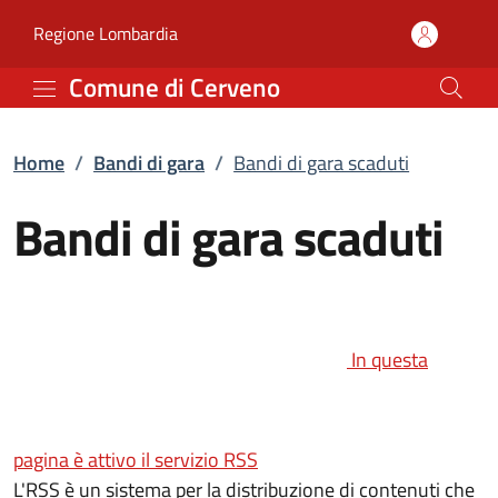
Bandi di gara scaduti | 
Vai al contenuto principale
(apre in un'altra scheda).
Regione Lombardia
Comune di Cerveno
Home
/
Bandi di gara
/
Bandi di gara scaduti
Bandi di gara scaduti
(apre in un'altra 
In questa
(apre in un'altra scheda).
pagina è attivo il servizio RSS
L'RSS è un sistema per la distribuzione di contenuti che