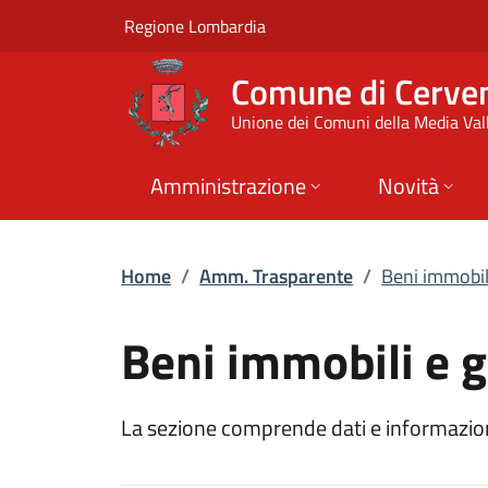
Beni immobili e ges
Vai al contenuto principale
(apre in un'altra scheda).
Regione Lombardia
Comune di Cerve
Unione dei Comuni della Media Vall
Amministrazione
Novità
Home
/
Amm. Trasparente
/
Beni immobil
Beni immobili e 
La sezione comprende dati e informazioni