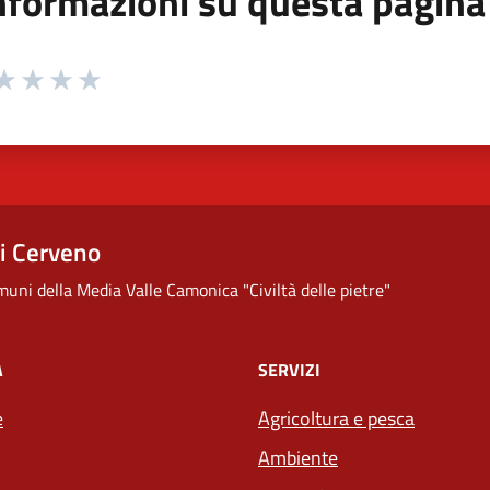
nformazioni su questa pagina
 da 1 a 5 stelle la pagina
ta 1 stelle su 5
aluta 2 stelle su 5
Valuta 3 stelle su 5
Valuta 4 stelle su 5
Valuta 5 stelle su 5
i Cerveno
uni della Media Valle Camonica "Civiltà delle pietre"
À
SERVIZI
e
Agricoltura e pesca
Ambiente