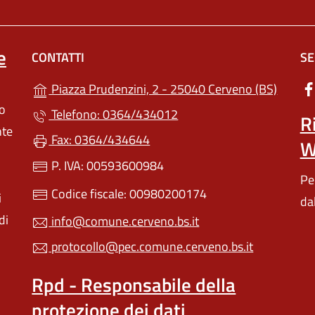
e
CONTATTI
SE
(apre i
Piazza Prudenzini, 2 - 25040 Cerveno (BS)
lo
Telefono: 0364/434012
R
nte
Fax: 0364/434644
W
P. IVA: 00593600984
Pe
Codice fiscale: 00980200174
i
da
di
info@comune.cerveno.bs.it
protocollo@pec.comune.cerveno.bs.it
Rpd - Responsabile della
protezione dei dati