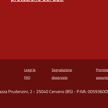
a
Leggi le
Segnalazione
Prenota
 in un'altra scheda).
FAQ
disservizio
appunt
azza Prudenzini, 2 - 25040 Cerveno (BS) - P.IVA: 0059360