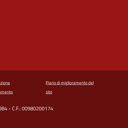
zione
Piano di miglioramento del
amento
sito
0984 - C.F.: 00980200174