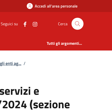
servizi e forniture 
Accedi all'area personale
Seguici su
Cerca
Tutti gli argomenti...
li enti ag...
/
servizi e
1/2024 (sezione