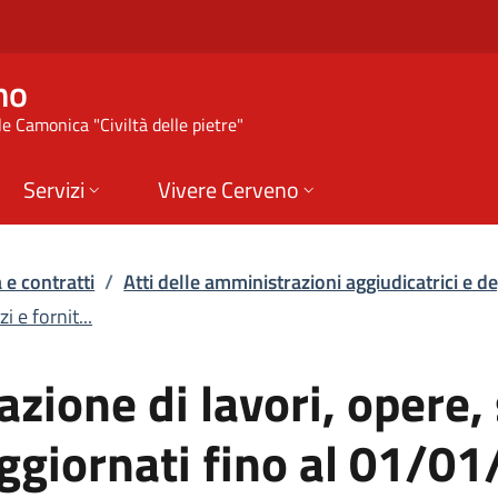
ne di lavori, opere, 
no
e Camonica "Civiltà delle pietre"
Servizi
Vivere Cerveno
 e contratti
/
Atti delle amministrazioni aggiudicatrici e deg
 e fornit...
zione di lavori, opere, 
aggiornati fino al 01/0