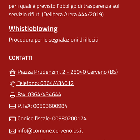
per i quali è previsto l'obbligo di trasparenza sul
servizio rifiuti (Delibera Arera 444/2019)
Whistleblowing
Procedura per le segnalazioni di illeciti
CONTATTI
(apre in u
Piazza Prudenzini, 2 - 25040 Cerveno (BS)
Telefono: 0364/434012
Fax: 0364/434644
P. IVA: 00593600984
Codice fiscale: 00980200174
info@comune.cerveno.bs.it