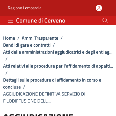
AGGIUDICAZIONE DEFINITI
Vai al contenuto principale
(apre in un'altra scheda).
Regione Lombardia
Comune di Cerveno
Home
/
Amm. Trasparente
/
Bandi di gara e contratti
/
Atti delle amministrazioni aggiudicatrici e degli enti ag...
/
Atti relativi alle procedure per l’affidamento di appalti...
/
Dettagli sulle procedure di affidamento in corso e
concluse
/
AGGIUDICAZIONE DEFINITIVA SERVIZIO DI
FILODIFFUSIONE DELL...