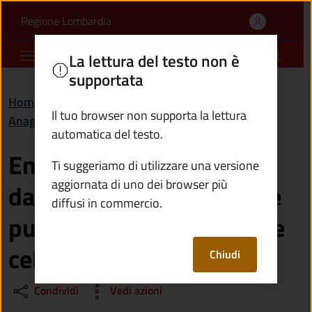
Entro quanti giorni dall
Vai al contenuto principale
(apre in un'altra scheda).
Regione Lombardia
Comune di Cerveno
La lettura del testo non è
supportata
Home
/
Domande frequenti (FAQ)
/
Il tuo browser non supporta la lettura
Anagrafe e stato civile
automatica del testo.
Entro quanti giorni dalla
Ti suggeriamo di utilizzare una versione
aggiornata di uno dei browser più
data di compimento delle
diffusi in commercio.
pubblicazioni deve essere
celebrato il matrimonio?
Chiudi
Condividi
Vedi azioni