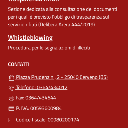
Sezione dedicata alla consultazione dei documenti
per i quali è previsto l'obbligo di trasparenza sul
servizio rifiuti (Delibera Arera 444/2019)
Whistleblowing
Procedura per le segnalazioni di illeciti
CONTATTI
(apre in u
Piazza Prudenzini, 2 - 25040 Cerveno (BS)
Telefono: 0364/434012
Fax: 0364/434644
P. IVA: 00593600984
Codice fiscale: 00980200174