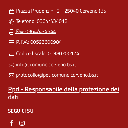
(apre in u
Piazza Prudenzini, 2 - 25040 Cerveno (BS)
Telefono: 0364/434012
Fax: 0364/434644
P. IVA: 00593600984
Codice fiscale: 00980200174
info@comune.cerveno.bs.it
protocollo@pec.comune.cerveno.bs.it
Rpd - Responsabile della protezione dei
dati
SEGUICI SU