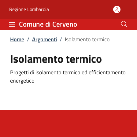
Isolamento termico | C
Vai al contenuto principale
(apre in un'altra scheda).
Regione Lombardia
Comune di Cerveno
Home
/
Argomenti
/
Isolamento termico
Isolamento termico
Progetti di isolamento termico ed efficientamento
energetico