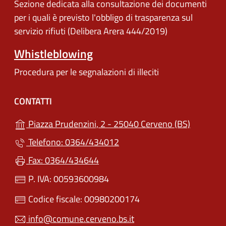
Sezione dedicata alla consultazione dei documenti
per i quali è previsto l'obbligo di trasparenza sul
servizio rifiuti (Delibera Arera 444/2019)
Whistleblowing
Procedura per le segnalazioni di illeciti
CONTATTI
(apre in u
Piazza Prudenzini, 2 - 25040 Cerveno (BS)
Telefono: 0364/434012
Fax: 0364/434644
P. IVA: 00593600984
Codice fiscale: 00980200174
info@comune.cerveno.bs.it