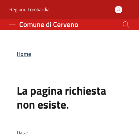
Comune di Cerveno
Vai al contenuto principale
(apre in un'altra scheda).
Regione Lombardia
Comune di Cerveno
Home
La pagina richiesta
non esiste.
Data: