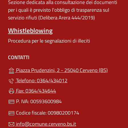
Sezione dedicata alla consultazione dei documenti
per i quali è previsto l'obbligo di trasparenza sul
servizio rifiuti (Delibera Arera 444/2019)
Whistleblowing
Procedura per le segnalazioni di illeciti
CONTATTI
(apre in u
Piazza Prudenzini, 2 - 25040 Cerveno (BS)
Telefono: 0364/434012
Fax: 0364/434644
P. IVA: 00593600984
Codice fiscale: 00980200174
info@comune.cerveno.bs.it