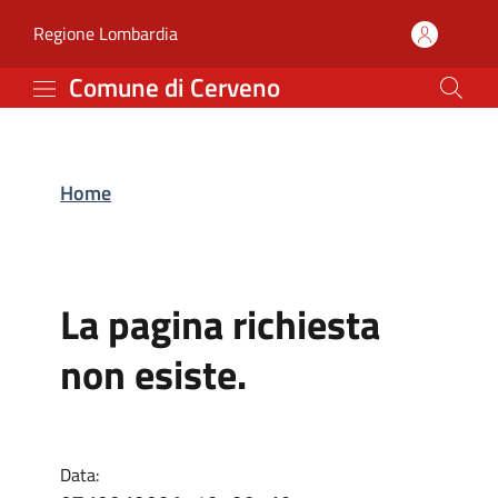
Comune di Cerveno
Vai al contenuto principale
(apre in un'altra scheda).
Regione Lombardia
Comune di Cerveno
Home
La pagina richiesta
non esiste.
Data: